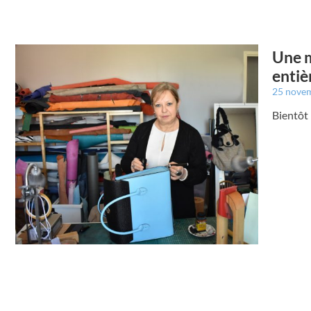
Une m
entiè
25 nove
Bientôt 