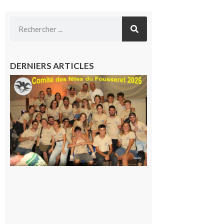
DERNIERS ARTICLES
Le
Fousseret :
la Fête de
la Saint-
Pierre est
terminée,
les Vikings
sont
rentrés
chez eux
6 août 2026