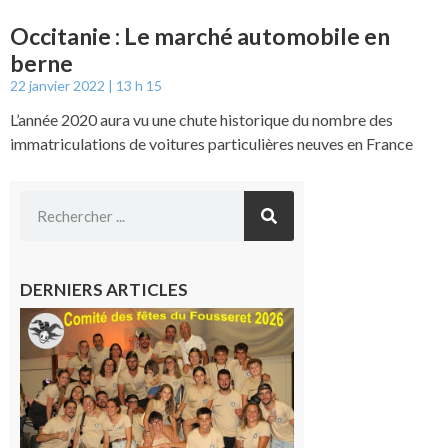
Occitanie : Le marché automobile en
berne
22 janvier 2022
13 h 15
L’année 2020 aura vu une chute historique du nombre des
immatriculations de voitures particulières neuves en France
DERNIERS ARTICLES
Le
Fousseret :
la Fête de
la Saint-
Pierre est
terminée,
les Vikings