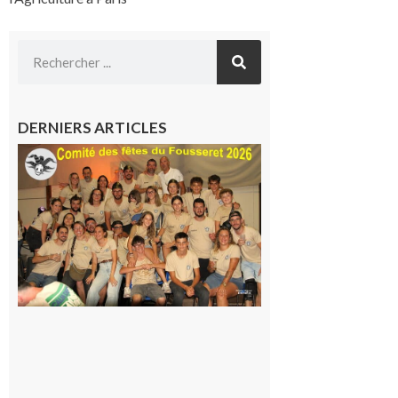
DERNIERS ARTICLES
Le
Fousseret :
la Fête de
la Saint-
Pierre est
terminée,
les Vikings
sont
rentrés
chez eux
6 août 2026