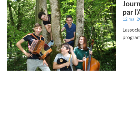
Journ
par l
12 mai 
L’associ
progra