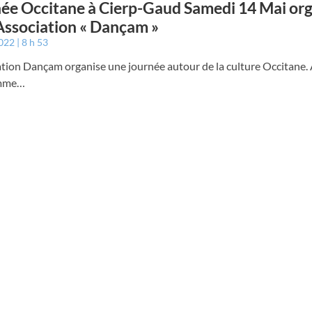
ée Occitane à Cierp-Gaud Samedi 14 Mai or
’Association « Dançam »
2022
8 h 53
ation Dançam organise une journée autour de la culture Occitane.
mme…