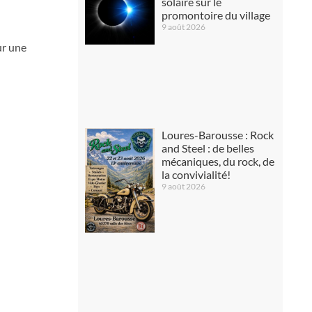
solaire sur le
promontoire du village
9 août 2026
ur une
Loures-Barousse : Rock
and Steel : de belles
mécaniques, du rock, de
la convivialité!
9 août 2026