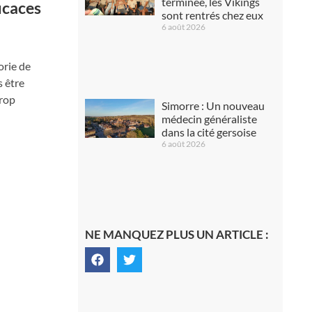
terminée, les Vikings
icaces
sont rentrés chez eux
6 août 2026
orie de
 être
trop
Simorre : Un nouveau
médecin généraliste
dans la cité gersoise
6 août 2026
NE MANQUEZ PLUS UN ARTICLE :