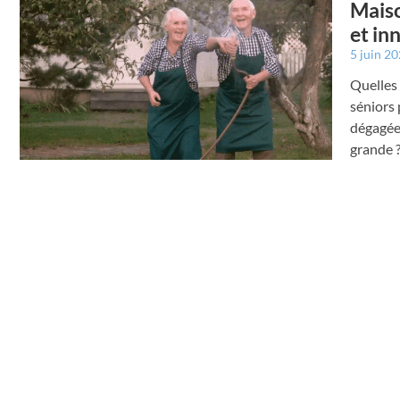
Maiso
et in
5 juin 2
Quelles 
séniors
dégagée 
grande 