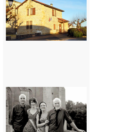
village !
7 août 2026
Rieux-
Volvestre
« Canaletto »
en concert !
7 août 2026