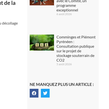
avec le Comité, un
t de la
programme
exceptionnel
6 août 2026
u décollage
Comminges et Piémont
Pyrénéen :
Consultation publique
sur le projet de
stockage souterrain de
CO2
5 août 2026
NE MANQUEZ PLUS UN ARTICLE :