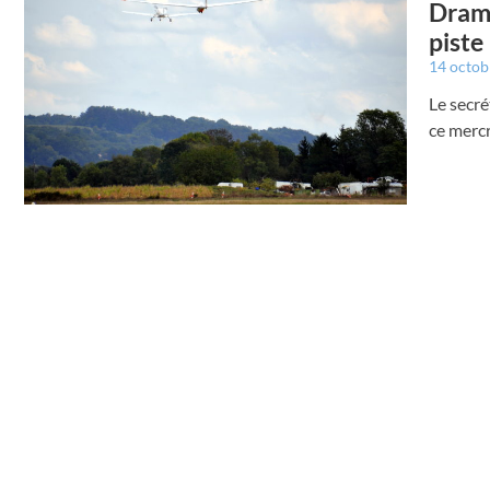
Drame
piste
14 octo
Le secré
ce mercr