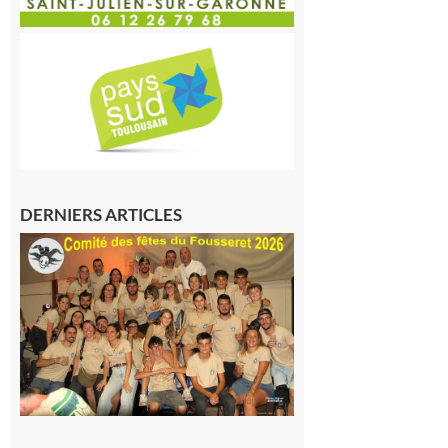
DERNIERS ARTICLES
Le
Fousseret :
la Fête de
la Saint-
Pierre est
terminée,
les Vikings
sont
rentrés
chez eux
6 août 2026