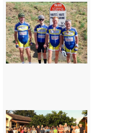
Montréjeau
: Les sorties
du
Montréjeau
cyclo club
8 août 2026
Saint-
Araille :
la
dernière