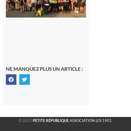
rando à
la
fraîche
de la
saison
était à
Cazac
8 août
2026
NE MANQUEZ PLUS UN ARTICLE :
© 2021
PETITE RÉPUBLIQUE
ASSOCIATION LOI 1901