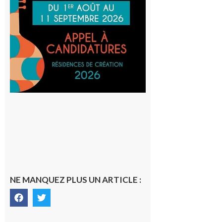
au projet
Musiques
actuelles
et Tiers-
lieux,
avec le
SilO
8 août 2026
NE MANQUEZ PLUS UN ARTICLE :