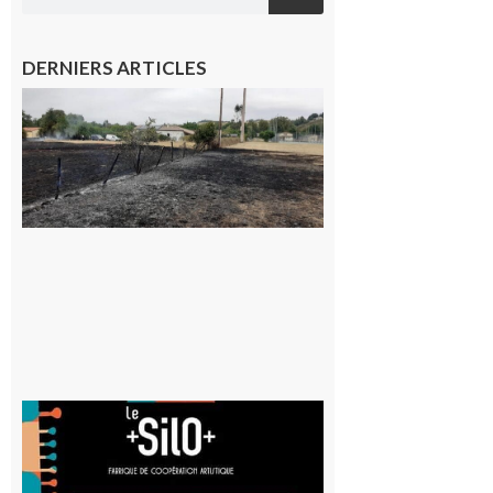
DERNIERS ARTICLES
Montesquieu-
Volvestre : la
commune
appelle à la
vigilance face
au risque
d’incendie
8 août 2026
Aurignac
: La
Cafetière
participe