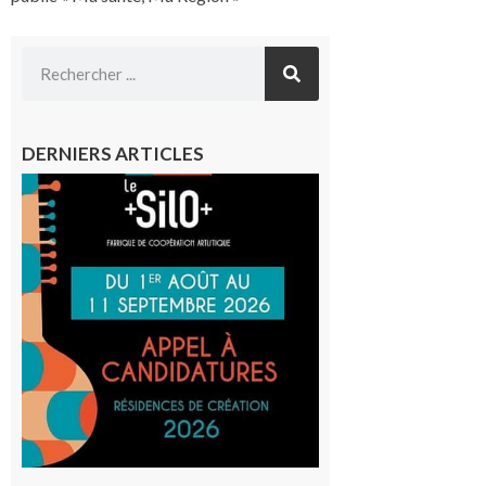
DERNIERS ARTICLES
Aurignac
: La
Cafetière
participe
au projet
Musiques
actuelles
et Tiers-
lieux,
avec le
SilO
8 août 2026