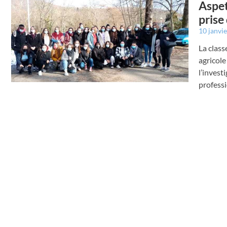
Aspet
prise 
10 janvi
La class
agricole
l’invest
professi