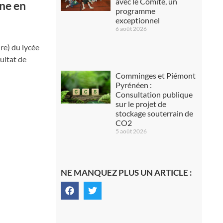
avec le Comité, un
nne en
programme
exceptionnel
6 août 2026
re) du lycée
ultat de
Comminges et Piémont
Pyrénéen :
Consultation publique
sur le projet de
stockage souterrain de
CO2
5 août 2026
NE MANQUEZ PLUS UN ARTICLE :