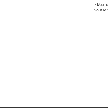
« Et si 
vous le 