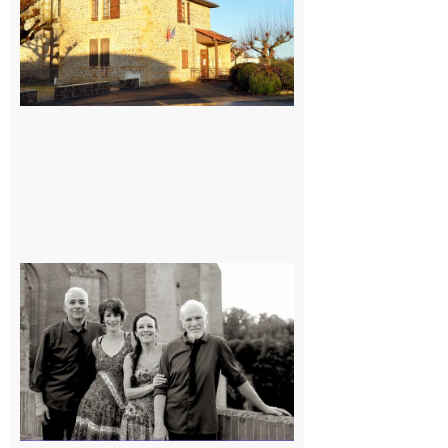
7 août 2026
Rieux-
Volvestre
« Canaletto »
en concert !
7 août 2026