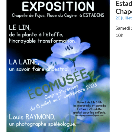
Estad
Chape
20 juille
Samedi 2
18h.