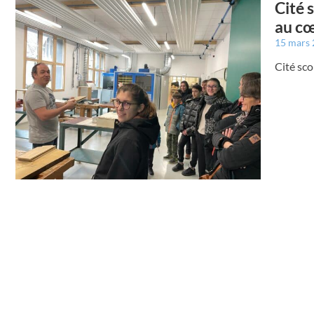
Cité 
au cœ
15 mars
Cité sc