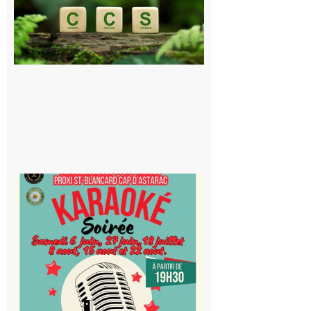
le projet de
stockage
souterrain
de CO2
5 août 2026
Saint-
Blancard
Cap
d’Astarac
: Soirée
karaoké
au Proxi,
à vous le
micro !
5 août 2026