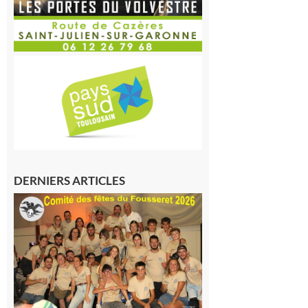
DERNIERS ARTICLES
Le
Fousseret :
la Fête de
la Saint-
Pierre est
terminée,
les Vikings
sont
rentrés