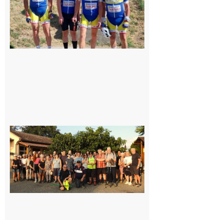
Saint-
Araille :
la
dernière
rando à
la
fraîche
de la
saison
était à