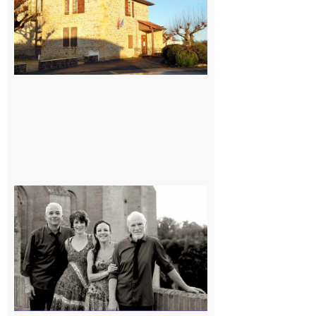
7 août 2026
Rieux-
Volvestre
« Canaletto »
en concert !
7 août 2026