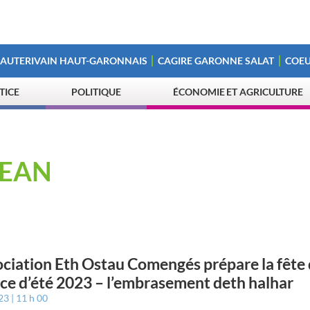
 AUTERIVAIN HAUT-GARONNAIS
CAGIRE GARONNE SALAT
COEU
STICE
POLITIQUE
ÉCONOMIE ET AGRICULTURE
JEAN
ociation Eth Ostau Comengés prépare la fête
ice d’été 2023 – l’embrasement deth halhar
023
11 h 00