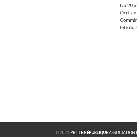
Du 20 ma
Occitani
Comminge
fête du 
© 2021
PETITE RÉPUBLIQUE
ASSOCIATION 