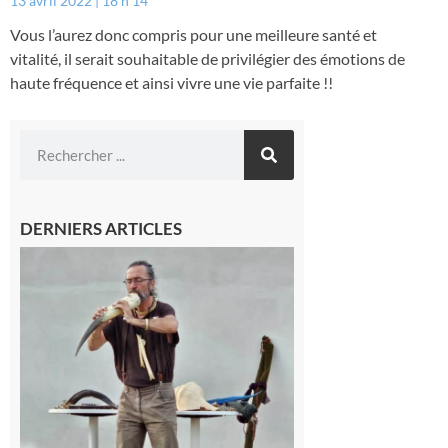
13 avril 2022
18 h 14
Vous l’aurez donc compris pour une meilleure santé et
vitalité, il serait souhaitable de privilégier des émotions de
haute fréquence et ainsi vivre une vie parfaite !!
DERNIERS ARTICLES
Aurignac :
Flûtes
ancestrales
et
observation
céleste au
Musée de
l’Aurignacien
pour un
voyage hors
du temps