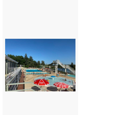
Dès le
vendredi
14 août
au soir.
8 août
2026
Boulogne-
sur-Gesse :
Une
convention
entre la
Mairie et le
Collège
pour la
piscine
8 août 2026