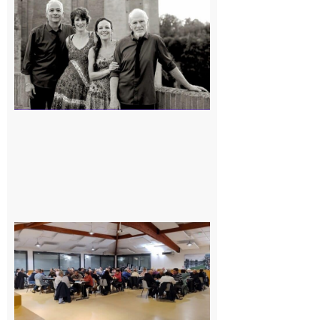
Volvestre
« Canaletto »
en concert !
7 août 2026
Gourdan-
Polignan :
Geste
solidaire de
l’association
de belote
envers les