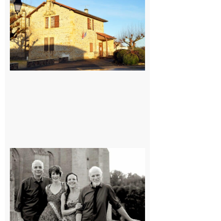
: La fête au
village !
7 août 2026
Rieux-
Volvestre
« Canaletto »
en concert !
7 août 2026