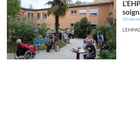
L’EHP
soig
10 déce
L’EHPAD 