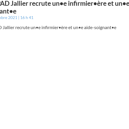
AD Jallier recrute un•e infirmier•ère et un•e
nant•e
mbre 2021
16 h 41
Jallier recrute un•e infirmier•ère et un•e aide-soignant•e