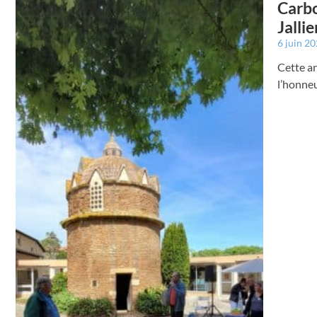
Carbo
Jallie
6 juin 2
Cette an
l’honneu