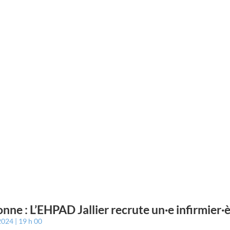
nne : L’EHPAD Jallier recrute un·e infirmier·
 2024
19 h 00