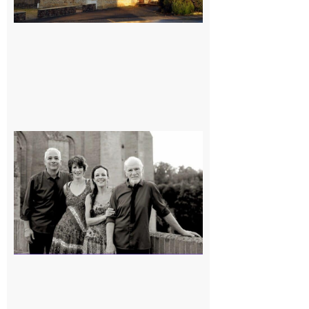
Rieux-
Volvestre
« Canaletto »
en concert !
7 août 2026