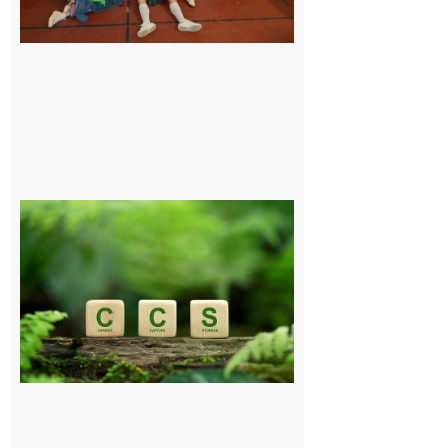
6 août 2026
Comminges
et Piémont
Pyrénéen :
Consultation
publique sur
le projet de
stockage
souterrain
de CO2
5 août 2026