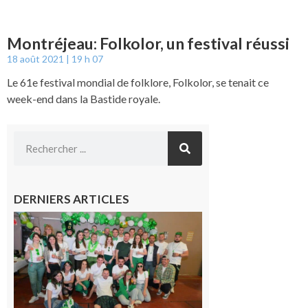
Montréjeau: Folkolor, un festival réussi
18 août 2021
19 h 07
Le 61e festival mondial de folklore, Folkolor, se tenait ce
week-end dans la Bastide royale.
DERNIERS ARTICLES
Boulogne-
sur-Gesse :
Quatre jours
de fête avec
le Comité, un
programme
exceptionnel