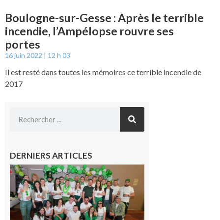
Boulogne-sur-Gesse : Après le terrible
incendie, l’Ampélopse rouvre ses
portes
16 juin 2022
12 h 03
Il est resté dans toutes les mémoires ce terrible incendie de
2017
DERNIERS ARTICLES
Boulogne-
sur-Gesse :
Quatre jours
de fête avec
le Comité, un
programme