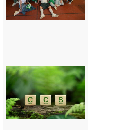
exceptionnel
6 août 2026
Comminges
et Piémont
Pyrénéen :
Consultation
publique sur
le projet de
stockage
souterrain
de CO2
5 août 2026