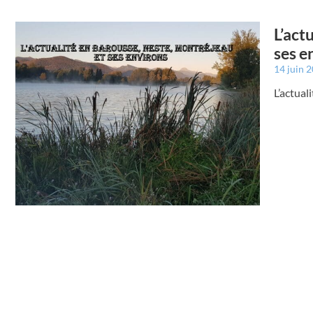
L’act
ses e
14 juin 
L’actual