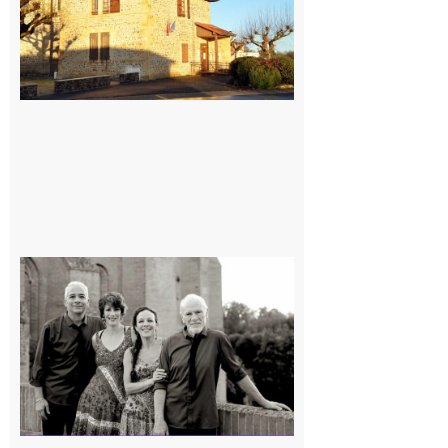
Rieux-
Volvestre
« Canaletto »
en concert !
7 août 2026