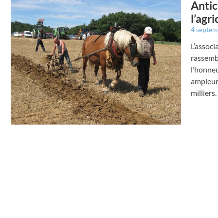
Antic
l’agri
4 septe
L’assoc
rassembl
l’honne
ampleur 
milliers.