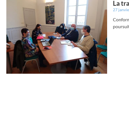
La tr
27 janvi
Conform
poursuit