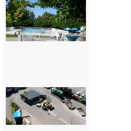
Une soirée
festive en
nocturne à
la piscine
municipale
de Rieux-
Volvestre.
7 août 2026
Offre
d’emploi :
Le
SMECTOM
65 recrute à
Capvern
7 août 2026