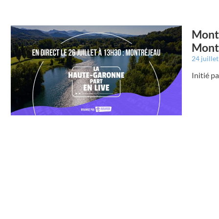
Montr
Mont
24 juille
Initié 