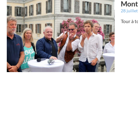
Montr
28 juille
Tour à t