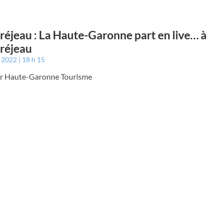
éjeau : La Haute-Garonne part en live… à
réjeau
t 2022
18 h 15
par Haute-Garonne Tourisme