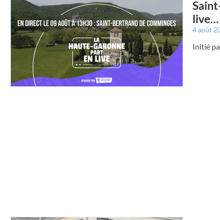
Saint
live…
4 août 2
Initié 