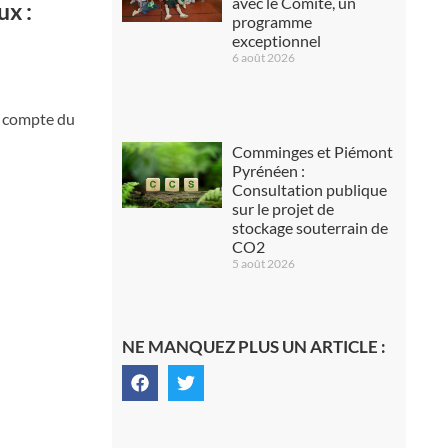
avec le Comité, un
ux :
programme
exceptionnel
6 août 2026
us compte du
Comminges et Piémont
Pyrénéen :
Consultation publique
sur le projet de
stockage souterrain de
CO2
5 août 2026
NE MANQUEZ PLUS UN ARTICLE :