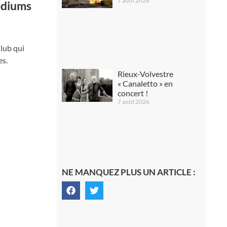
7 août 2026
odiums
lub qui
es.
Rieux-Volvestre
« Canaletto » en
concert !
7 août 2026
NE MANQUEZ PLUS UN ARTICLE :