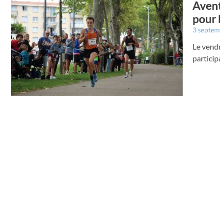
Avent
pour 
3 septe
Le vendr
particip