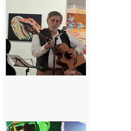
composition
musicale par
ordinateur à
la portée de
tous
6 août 2026
Cassagnabère-
Tournas : La