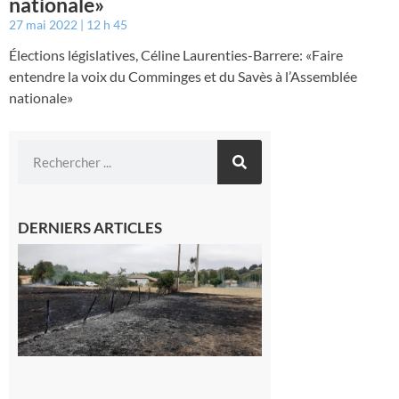
nationale»
27 mai 2022
12 h 45
Élections législatives, Céline Laurenties-Barrere: «Faire
entendre la voix du Comminges et du Savès à l’Assemblée
nationale»
DERNIERS ARTICLES
Montesquieu-
Volvestre : la
commune
appelle à la
vigilance face
au risque
d’incendie
8 août 2026