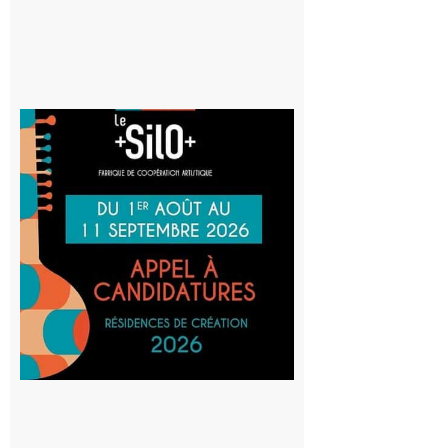
Aurignac
: La
Cafetière
participe
au projet
Musiques
actuelles
et Tiers-
lieux,
avec le
SilO
8 août 2026