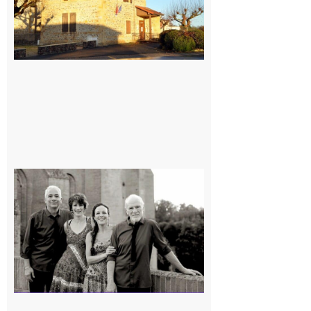
Rieux-
Volvestre
« Canaletto »
en concert !
7 août 2026