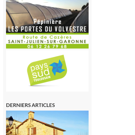
DERNIERS ARTICLES
Franquevielle
: La fête au
village !
7 août 2026