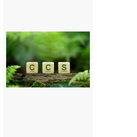
Comminges
et Piémont
Pyrénéen :
Consultation
publique sur
le projet de
stockage
souterrain
de CO2
5 août 2026