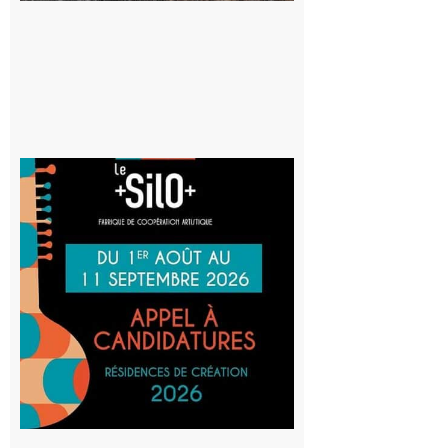
8 août 2026
Aurignac
: La
Cafetière
participe
au projet
Musiques
actuelles
et Tiers-
lieux,
avec le
SilO
8 août 2026