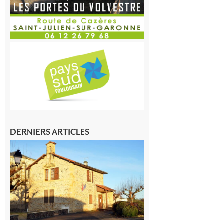
DERNIERS ARTICLES
Franquevielle
: La fête au
village !
7 août 2026