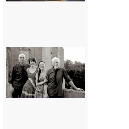
Rieux-
Volvestre
« Canaletto »
en concert !
7 août 2026