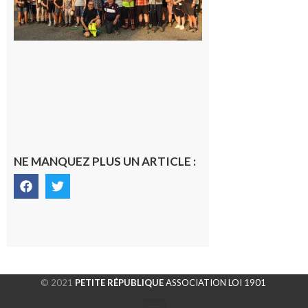
rando à
la
fraîche
de la
saison
était à
Cazac
8 août
2026
NE MANQUEZ PLUS UN ARTICLE :
© 2021
PETITE RÉPUBLIQUE
ASSOCIATION LOI 1901