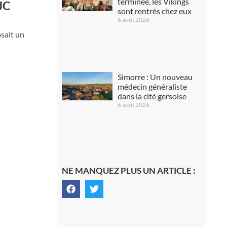
terminée, les Vikings
JC
sont rentrés chez eux
6 août 2026
osait un
Simorre : Un nouveau
médecin généraliste
dans la cité gersoise
6 août 2026
NE MANQUEZ PLUS UN ARTICLE :