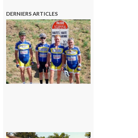
DERNIERS ARTICLES
Montréjeau
: Les sorties
du
Montréjeau
cyclo club
8 août 2026
Saint-