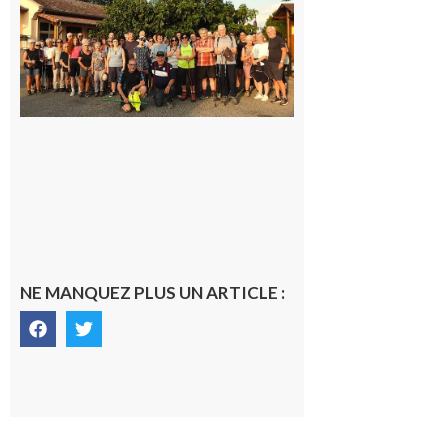
Araille :
la
dernière
rando à
la
fraîche
de la
saison
était à
Cazac
8 août
2026
NE MANQUEZ PLUS UN ARTICLE :