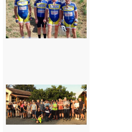
cyclo club
8 août 2026
Saint-
Araille :
la
dernière
rando à
la
fraîche
de la