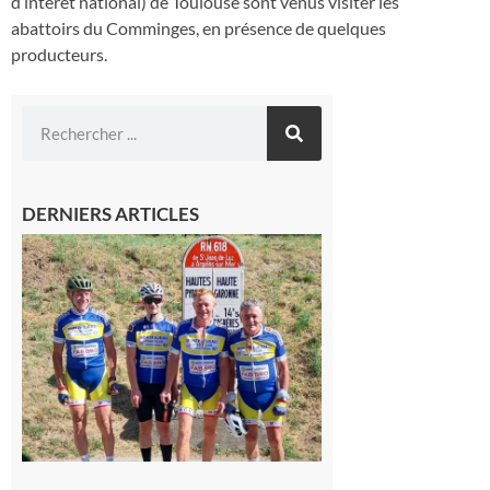
d’intérêt national) de Toulouse sont venus visiter les
abattoirs du Comminges, en présence de quelques
producteurs.
DERNIERS ARTICLES
Montréjeau
: Les sorties
du
Montréjeau
cyclo club
8 août 2026