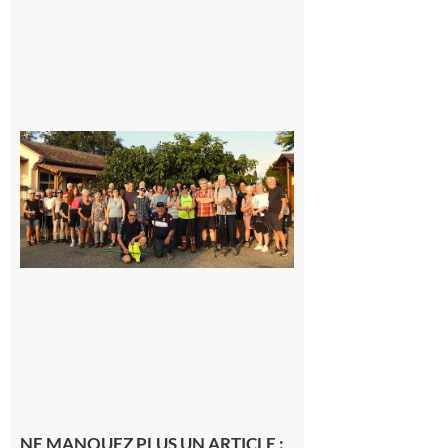
Saint-
Araille :
la
dernière
rando à
la
fraîche
de la
saison
était à
Cazac
8 août
2026
NE MANQUEZ PLUS UN ARTICLE :